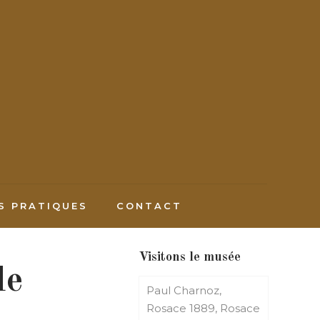
S PRATIQUES
CONTACT
Visitons le musée
de
Paul Charnoz,
Rosace 1889, Rosace