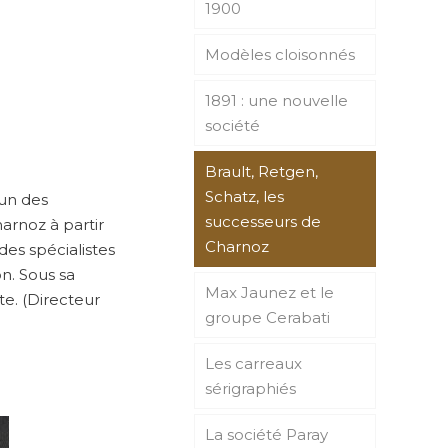
1900
Modèles cloisonnés
1891 : une nouvelle
société
Brault, Retgen,
Schatz, les
(un des
successeurs de
arnoz à partir
Charnoz
des spécialistes
on. Sous sa
Max Jaunez et le
te. (Directeur
groupe Cerabati
Les carreaux
sérigraphiés
La société Paray