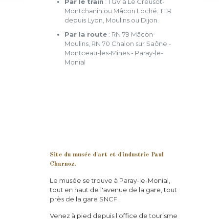
Par le train
: TGV à Le Creusot-
Montchanin ou Mâcon Loché. TER
depuis Lyon, Moulins ou Dijon.
Par la route
: RN 79 Mâcon-
Moulins, RN 70 Chalon sur Saône -
Montceau-les-Mines - Paray-le-
Monial
Site du musée d'art et d'industrie Paul
Charnoz.
Le musée se trouve à Paray-le-Monial,
tout en haut de l'avenue de la gare, tout
près de la gare SNCF.
Venez à pied depuis l'office de tourisme