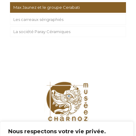
Max Jaunez et le groupe Cerabati
Les carreaux sérigraphiés
La société Paray Céramiques
Nous respectons votre vie privée.
Musée Paul Charnoz