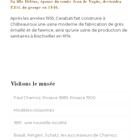
Sa fille Hélène, épouse du comte Jean de Vogüe, deviendra
P.D.G. du groupe en 1946.
Après les années 1955, Cerabati fait construire à
Châteauroux une usine moderne de fabrication de grès
émaillé et de faïence, ainsi qu'une usine de production de
sanitaires à Bischwiller en 1974.
Visitons le musée
Paul Charnoz, Rosace 1889, Rosace 1900
Modèles cloisonnés
1891 : une nouvelle société
Brault, Retgen, Schatz, les successeurs de Charnoz