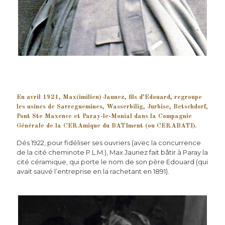
En avril 1921, Max(imilien) Jaunez, fils d’Edouard, regroupe
les usines de Sarreguemines, Wasserbilig, Jurbise, Betschdorf,
Pont Ste Maxence et Paray-le-Monial dans la Compagnie
Générale de la
CERA
mique du
BATI
ment (ou
CERABATI
).
Dés 1922, pour fidéliser ses ouvriers (avec la concurrence
de la cité cheminote P.L.M.), Max Jaunez fait bâtir à Paray la
cité céramique, qui porte le nom de son père Edouard (qui
avait sauvé l’entreprise en la rachetant en 1891).