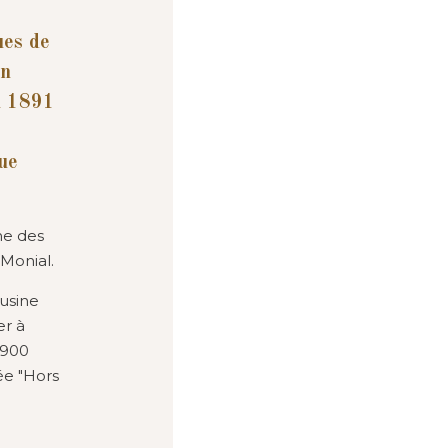
ues de
en
en 1891
que
me des
Monial.
’usine
er à
1900
ée "Hors