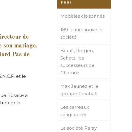
1900
Modèles cloisonnés
1891 : une nouvelle
irecteur de
société
e son mariage.
Brault, Retgen,
(Nord Pas de
Schatz, les
successeurs de
Charnoz
.N.C.F. et le
Max Jaunez et le
groupe Cerabati
que Rosace à
tribuer la
Les carreaux
sérigraphiés
La société Paray