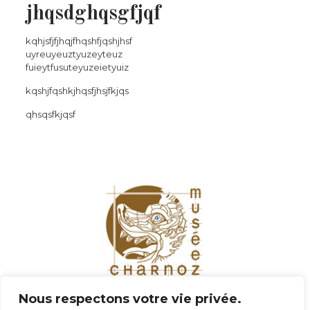
jhqsdghqsgfjqf
kqhjsfjfjhqjfhqshfjqshjhsf
uyreuyeuztyuzeyteuz
fuieytfusuteyuzeietyuiz
kqshjfqshkjhqsfjhsjfkjqs
qhsqsfkjqsf
Nous respectons votre vie privée.
Musée Paul Charnoz